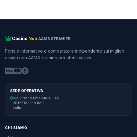
Casino
Non
AAMS STRANIERI
Portale informativo e comparatore indipendente sui migliori
casino non AAMS stranieri per utenti italiani.
SEDE OPERATIVA
Via Vittorio Emanuele II 45
20122 Milano (MI)
Italia
CHI SIAMO