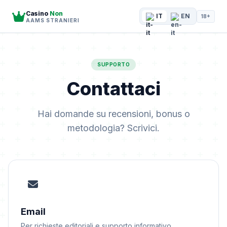
Casino
Non
IT
EN
18+
AAMS STRANIERI
SUPPORTO
Contattaci
Hai domande su recensioni, bonus o
metodologia? Scrivici.
Email
Per richieste editoriali e supporto informativo